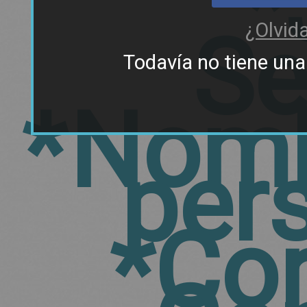
*
¿Olvid
Se
Todavía no tiene un
*
Nomb
per
*Cor