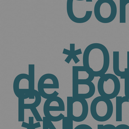
Con
*Qu
de Bo
Repor