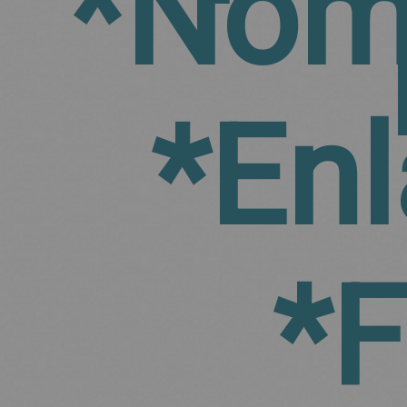
*Nom
*En
*F