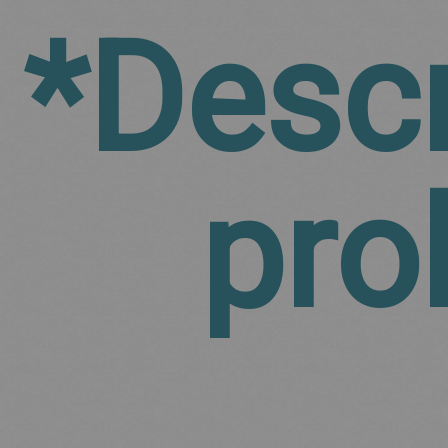
*Desc
pro