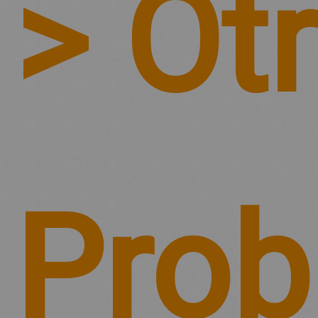
> Ot
Prob